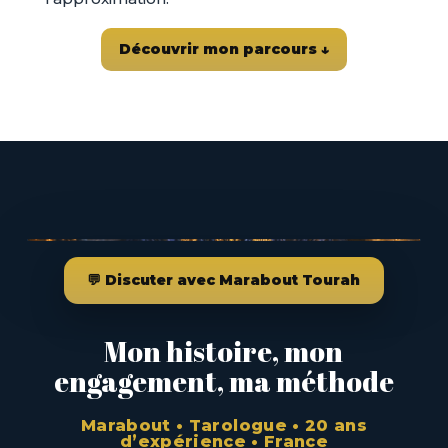
Découvrir mon parcours ↓
💬 Discuter avec Marabout Tourah
Mon histoire, mon
engagement, ma méthode
Marabout • Tarologue • 20 ans
d’expérience • France