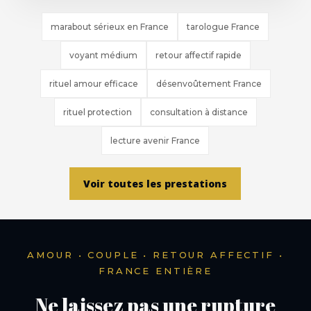
marabout sérieux en France
tarologue France
voyant médium
retour affectif rapide
rituel amour efficace
désenvoûtement France
rituel protection
consultation à distance
lecture avenir France
Voir toutes les prestations
AMOUR • COUPLE • RETOUR AFFECTIF •
FRANCE ENTIÈRE
Ne laissez pas une rupture