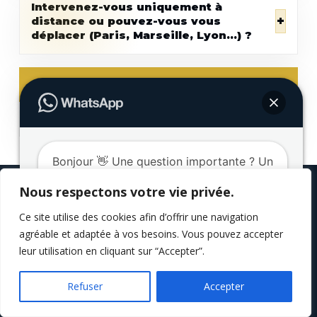
Intervenez-vous uniquement à
+
distance ou pouvez-vous vous
déplacer (Paris, Marseille, Lyon…) ?
Appeler 06 95 03 82 76
Écrire par email
Bonjour 👋 Une question importante ? Un
blocage sentimental ? Contactez-moi
Nous respectons votre vie privée.
directement sur WhatsApp, je suis là
Contact
— Parlez
pour vous aider.
Ce site utilise des cookies afin d’offrir une navigation
directement à
Marabout
agréable et adaptée à vos besoins. Vous pouvez accepter
Tourah
leur utilisation en cliquant sur “Accepter”.
Ouvrir le Tchat
Refuser
Accepter
Une question précise, une situation urgente, un
doute avant de vous engager ? Ici, vous pouvez
contacter Marabout Tourah simplement et en